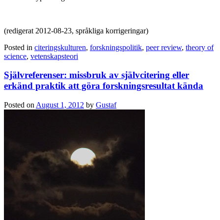
(redigerat 2012-08-23, språkliga korrigeringar)
Posted in
citeringskulturen
,
forskningspolitik
,
peer review
,
theory of
science
,
vetenskapsteori
Självreferenser: missbruk av självcitering eller
erkänd praktik att göra forskningsresultat kända
Posted on
August 1, 2012
by
Gustaf