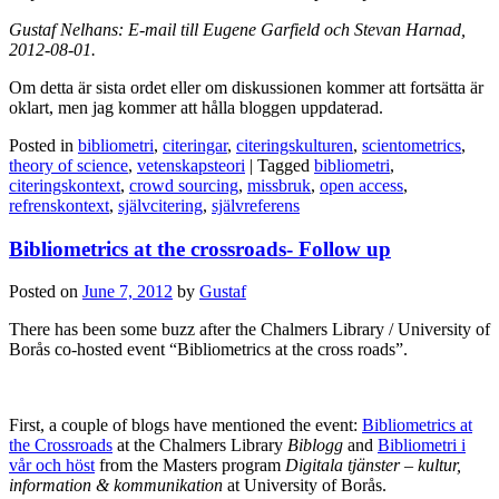
Gustaf Nelhans: E-mail till Eugene Garfield och Stevan Harnad,
2012-08-01.
Om detta är sista ordet eller om diskussionen kommer att fortsätta är
oklart, men jag kommer att hålla bloggen uppdaterad.
Posted in
bibliometri
,
citeringar
,
citeringskulturen
,
scientometrics
,
theory of science
,
vetenskapsteori
|
Tagged
bibliometri
,
citeringskontext
,
crowd sourcing
,
missbruk
,
open access
,
refrenskontext
,
självcitering
,
självreferens
Bibliometrics at the crossroads- Follow up
Posted on
June 7, 2012
by
Gustaf
There has been some buzz after the Chalmers Library / University of
Borås co-hosted event “Bibliometrics at the cross roads”.
First, a couple of blogs have mentioned the event:
Bibliometrics at
the Crossroads
at the Chalmers Library
Biblogg
and
Bibliometri i
vår och höst
from the Masters program
Digitala tjänster – kultur,
information & kommunikation
at University of Borås.