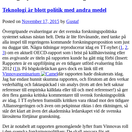
Teknologi är blott politik med andra medel
Posted on
November 17, 2015
by
Gustaf
Övergripande evalueringar av det svenska forskningspolitiska
systemet saknas nästan helt. Detta är lite förvånande, med tanke på
alla inspel till regeringens kommande forskningsproposition som just
nu duggar tätt. Några tidningar reproducerar idag en TT-nyhet (
1
,
2
,
3
) om en aktuell OECD-rapport som i brist på källhänvisning eller
ens avgivande av titeln på rapporten kunde ha gått mig förbi (Insert:
Rapporten är en uppföljning av en tidigare utförd evaluering från
2012 (
1
)). På högskoleläckan gavs dock en länk till ett
Vinnovaseminarium
där rapporten hade diskuterats idag.
Jag har endast hunnit skumma rapporten, och förutom att den verkar
vederhäftig och faktaspäckad i sin analys (trots att den helt saknar
referenser till empiriska källdata eller till och med referenser!) så ger
den flera ganska kritiska kommentarer till svensk forskningspolitik
av idag. I TT-nyheten framställs kritiken vara riktad mot den tidigare
Alliansregeringen och även om pekpinnar riktas i den riktningen, så
står det klart att även det akademiska ledarskapet vid de svenska
lärosätena förtjänar granskning.
Det är notabelt att rapporten genomgående lyfter fram Vinnovas roll
i den svenska forskningspolitiken: De skall ansvara för att