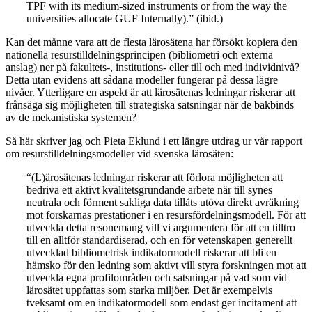
TPF with its medium-sized instruments or from the way the
universities allocate GUF Internally).” (ibid.)
Kan det månne vara att de flesta lärosätena har försökt kopiera den
nationella resurstilldelningsprincipen (bibliometri och externa
anslag) ner på fakultets-, institutions- eller till och med individnivå?
Detta utan evidens att sådana modeller fungerar på dessa lägre
nivåer. Ytterligare en aspekt är att lärosätenas ledningar riskerar att
frånsäga sig möjligheten till strategiska satsningar när de bakbinds
av de mekanistiska systemen?
Så här skriver jag och Pieta Eklund i ett längre utdrag ur vår rapport
om resurstilldelningsmodeller vid svenska lärosäten:
“(L)ärosätenas ledningar riskerar att förlora möjligheten att
bedriva ett aktivt kvalitetsgrundande arbete när till synes
neutrala och förment sakliga data tillåts utöva direkt avräkning
mot forskarnas prestationer i en resursfördelningsmodell. För att
utveckla detta resonemang vill vi argumentera för att en tilltro
till en alltför standardiserad, och en för vetenskapen generellt
utvecklad bibliometrisk indikatormodell riskerar att bli en
hämsko för den ledning som aktivt vill styra forskningen mot att
utveckla egna profilområden och satsningar på vad som vid
lärosätet uppfattas som starka miljöer. Det är exempelvis
tveksamt om en indikatormodell som endast ger incitament att