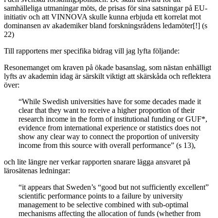
samhälleliga utmaningar möts, de prisas för sina satsningar på EU-
initiativ och att VINNOVA skulle kunna erbjuda ett korrelat mot
dominansen av akademiker bland forskningsrådens ledamöter[!] (s
22)
Till rapportens mer specifika bidrag vill jag lyfta följande:
Resonemanget om kraven på ökade basanslag, som nästan enhälligt
lyfts av akademin idag är särskilt viktigt att skärskåda och reflektera
över:
“While Swedish universities have for some decades made it
clear that they want to receive a higher proportion of their
research income in the form of institutional funding or GUF*,
evidence from international experience or statistics does not
show any clear way to connect the proportion of university
income from this source with overall performance” (s 13),
och lite längre ner verkar rapporten snarare lägga ansvaret på
lärosätenas ledningar:
“it appears that Sweden’s “good but not sufficiently excellent”
scientific performance points to a failure by university
management to be selective combined with sub-optimal
mechanisms affecting the allocation of funds (whether from