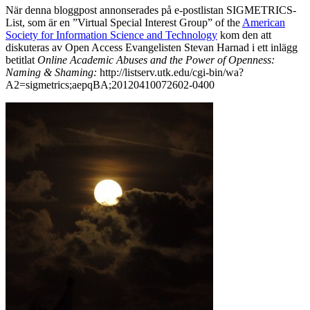
När denna bloggpost annonserades på e-postlistan SIGMETRICS-
List, som är en ”Virtual Special Interest Group” of the
American
Society for Information Science and Technology
kom den att
diskuteras av Open Access Evangelisten Stevan Harnad i ett inlägg
betitlat
Online
Academic Abuses and the Power of Openness:
Naming & Shaming:
http://listserv.utk.edu/cgi-bin/wa?
A2=sigmetrics;aepqBA;20120410072602-0400