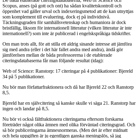
De båda etablerade citeringsdatabaserna, Web of Science och
Scopus, anses (på gott och ont) ha sådan kvalitetskontroll och
öppenhet vad gäller urval och indexeringsmetod att de kan utnyttjas
som komplement till evaluering, dock ej på individnivå.
Täckningsgraden för samhällsvetenskap och humaniora är dock
bristfällig, liksom för internationell litteratur (vilken litteratur är inte
internationell?) som inte är publicerad i engelskspråkiga tidskrifter.
Om man trots allt, för att stilla ett aldrig sinande intresse att jämföra
sig med andra (eller i det här fallet andra med andra), ändå gör
jämförelsen mellan de båda professorerna i de etablerade
citeringsdatabaserna får man följande resultat (idag):
Web of Science: Ranstorp: 17 citeringar på 4 publikationer: Bjereld
34 på 5 publikationer.
Nu bör man författarfraktionera och då har Bjereld 22 och Ranstorp
8,5.
Bjereld har en självcitering så kanske skulle vi säga 21. Ranstorp har
ingen och landar på 8,5.
Nu bör vi också fältfraktionera citeringarna eftersom forskarna
företräder något olika ämnen med olika förväntad citeringsgrad. Och
så bör publiceringarna ämnesnormeras. (Men det är efter midnatt
och hela uppgiften är ju egentligen ganska meningslös, så jag