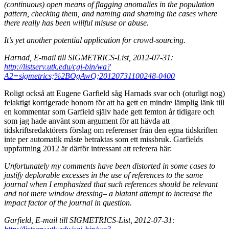
(continuous) open means of flagging anomalies in the population
pattern, checking them, and naming and shaming the cases where
there really has been willful misuse or abuse.
It’s yet another potential application for crowd-sourcing.
Harnad, E-mail till SIGMETRICS-List, 2012-07-31:
http://listserv.utk.edu/cgi-bin/wa?
A2=sigmetrics;%2BOgAwQ;20120731100248-0400
Roligt också att Eugene Garfield såg Harnads svar och (oturligt nog)
felaktigt korrigerade honom för att ha gett en mindre lämplig länk till
en kommentar som Garfield själv hade gett femton år tidigare och
som jag hade använt som argument för att hävda att
tidskriftsredaktörers förslag om referenser från den egna tidskriften
inte per automatik måste betraktas som ett missbruk. Garfields
uppfattning 2012 är därför intressant att referera här:
Unfortunately my comments have been distorted in some cases to
justify deplorable excesses in the use of references to the same
journal when I emphasized that such references should be relevant
and not mere window dressing– a blatant attempt to increase the
impact factor of the journal in question.
Garfield, E-mail till SIGMETRICS-List, 2012-07-31: