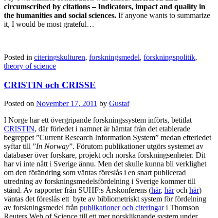
circumscribed by citations – Indicators, impact and quality in
the humanities and social sciences.
If anyone wants to summarize
it, I would be most grateful…
Posted in
citeringskulturen
,
forskningsmedel
,
forskningspolitik
,
theory of science
CRISTIN och CRISSE
Posted on
November 17, 2011
by
Gustaf
I Norge har ett övergripande forskningssystem införts, betitlat
CRISTIN
, där förledet i namnet är hämtat från det etablerade
begreppet ”Current Research Information System” medan efterledet
syftar till ”
In Norway
”. Förutom publikationer utgörs systemet av
databaser över forskare, projekt och norska forskningsenheter. Dit
har vi inte nått i Sverige ännu. Men det skulle kunna bli verklighet
om den förändring som väntas föreslås i en snart publicerad
utredning av forskningsmedelsfördelning i Sverige kommer till
stånd. Av rapporter från SUHF:s Årskonferens (
här
,
här
och
här
)
väntas det föreslås ett byte av bibliometriskt system för fördelning
av forskningsmedel från
publikationer och citeringar
i Thomson
Reuters Web of Science till ett mer norskliknande system under