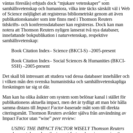
väntas föreslås) erbjuds dock “mjukare vetenskaper” som
samhällsvetenskap och humaniora, vilka inte täcks särskilt väl i Web
of Science möjlighet att registreras bibliometriskt genom att även
publikationskanaler som inte finns med i Thomson Reuters
tidskrifts- och konferensdatabaser kan registreras. Dock kan man
notera att Thomson Reuters nyligen lanserat två nya databaser,
innefattande bokpublikation i naturvetenskap, respektive
samhällsvetenskap:
Book Citation Index– Science (BKCI-S) –2005-present
Book Citation Index– Social Sciences & Humanities (BKCI-
SSH) –2005-present
Det skall bli intressant att studera vad dessa databaser innehåller och
i vilken mån den svenska humanistiska och samhällsvetenskapliga
forskningen tar sig ut där.
Man kan ha olika åsikter om system som belönar kanal i stället för
publikationens aktuella impact, men det är tydligt att man bör hålla
samma distans till
Impact Factor
-baserade mått som till direkta
citeringsmått. Thomson Reuters avråder själva från användning av
Impact Factor utan “wise”
peer review:
USING THE IMPACT FACTOR WISELY Thomson Reuters