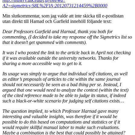
http://listserv.utk.edu/cgi-bin/wa?
A2=sigmetrics;S8L%2FlA;20120731214459%2B0000
Min slutkommentar, som jag valde att inte skicka till e-postlistan
utan direkt till Harnad och Garfield innehöll följande text:
Dear Professors Garfield and Harnad, thank you both for
commenting, (I decided to take my response off the Sigmetrics list so
that it doesn’t get spammed with comments).
It was I who posted the link to the article back in April not checking
if it was available outside the university networks. Thanks for
sharing a more accessible way to get to it.
Its usage was simply to argue that individual self citations, as well
as editor’s proposals of articles to cite within the same journal
should not necessarily be seen as a bad thing per se. Instead, I
argued that one would need to analyze the context (within the text)
of the cited reference made to be able to judge its status, if indeed
such a black-or-white scenario for judging self citations exists…
The question implied, to which Professor Harnad gave many
interesting and valuable insights, was therefore if it would be
possible to do this based on computations and statistics or if it
would require skillful manual labor to make such evaluations.
Maybe a combination is the best that could possibly be attained?