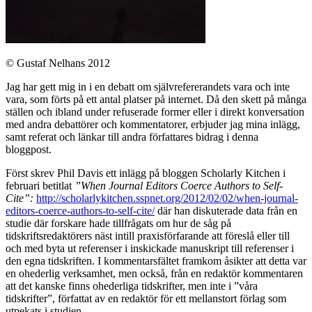
© Gustaf Nelhans 2012
Jag har gett mig in i en debatt om självrefererandets vara och inte
vara, som förts på ett antal platser på internet. Då den skett på många
ställen och ibland under refuserade former eller i direkt konversation
med andra debattörer och kommentatorer, erbjuder jag mina inlägg,
samt referat och länkar till andra författares bidrag i denna
bloggpost.
Först skrev Phil Davis ett inlägg på bloggen Scholarly Kitchen i
februari betitlat
”When Journal Editors Coerce Authors to Self-
Cite”:
http://scholarlykitchen.sspnet.org/2012/02/02/when-journal-
editors-coerce-authors-to-self-cite/
där han diskuterade data från en
studie där forskare hade tillfrågats om hur de såg på
tidskriftsredaktörers näst intill praxisförfarande att föreslå eller till
och med byta ut referenser i inskickade manuskript till referenser i
den egna tidskriften. I kommentarsfältet framkom åsikter att detta var
en ohederlig verksamhet, men också, från en redaktör kommentaren
att det kanske finns ohederliga tidskrifter, men inte i ”våra
tidskrifter”, författat av en redaktör för ett mellanstort förlag som
utpekats i studien.