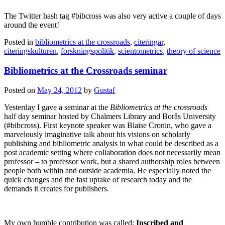
The Twitter hash tag #bibcross was also very active a couple of days
around the event!
Posted in
bibliometrics at the crossroads
,
citeringar
,
citeringskulturen
,
forskningspolitik
,
scientometrics
,
theory of science
Bibliometrics at the Crossroads seminar
Posted on
May 24, 2012
by
Gustaf
Yesterday I gave a seminar at the
Bibliometrics at the crossroads
half day seminar hosted by Chalmers Library and Borås University
(#bibcross). First keynote speaker was Blaise Cronin, who gave a
marvelously imaginative talk about his visions on scholarly
publishing and bibliometric analysis in what could be described as a
post academic setting where collaboration does not necessarily mean
professor – to professor work, but a shared authorship roles between
people both within and outside academia. He especially noted the
quick changes and the fast uptake of research today and the
demands it creates for publishers.
My own humble contribution was called:
Inscribed and