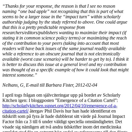
“Thanks for your response, the reason is that I see no reason
naming “one bad apple” not recognizing that this is part of what
seems to be a larger issue in the “impact turn” within scholarly
authorship judging by the study referred to above. One could argue
that this is a pretty predictable response from
researchers/editors/publishers wanting to maximize their impact (if
stating it in common science policy terms) or maximizing the reach
of the contribution to your peers (taking into account that most
readers will have back issues of the same journal readily available
while a reference to an obscure journal that is not electronically
available (worst case scenario) will be harder to get by to). I think it
is better to discuss this issue at a general level and my contribution
was thought of as a specific example of how it could look that might
interest someone.”
Nelhans, G, E-mail till Barbara Fister, 2012-02-04
I april togs frågan om självciteringar upp på bordet av Scholarly
Kitchen igen: I bloggposten ”Emergence of a Citation Cartel”:
http://scholarlykitchen.sspnet.org/2012/04/10/emergence-of-a-
citation-cartel/
återgav Phil Davis hur han hade identifierat en
tidskrift som på fyra år hade dubblerat sitt värde på Journal Impact
Factor från ca 3 till 6 under väldigt speciella omständigheter. Det
visade sig nämligen att två andra tidskrifter inom det medicinska