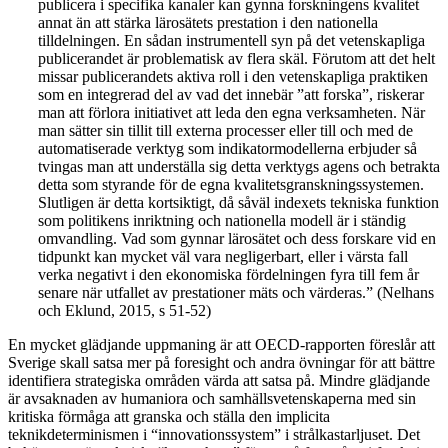
publicera i specifika kanaler kan gynna forskningens kvalitet
annat än att stärka lärosätets prestation i den nationella
tilldelningen. En sådan instrumentell syn på det vetenskapliga
publicerandet är problematisk av flera skäl. Förutom att det helt
missar publicerandets aktiva roll i den vetenskapliga praktiken
som en integrerad del av vad det innebär ”att forska”, riskerar
man att förlora initiativet att leda den egna verksamheten. När
man sätter sin tillit till externa processer eller till och med de
automatiserade verktyg som indikatormodellerna erbjuder så
tvingas man att underställa sig detta verktygs agens och betrakta
detta som styrande för de egna kvalitetsgranskningssystemen.
Slutligen är detta kortsiktigt, då såväl indexets tekniska funktion
som politikens inriktning och nationella modell är i ständig
omvandling. Vad som gynnar lärosätet och dess forskare vid en
tidpunkt kan mycket väl vara negligerbart, eller i värsta fall
verka negativt i den ekonomiska fördelningen fyra till fem år
senare när utfallet av prestationer mäts och värderas.” (Nelhans
och Eklund, 2015, s 51-52)
En mycket glädjande uppmaning är att OECD-rapporten föreslår att
Sverige skall satsa mer på foresight och andra övningar för att bättre
identifiera strategiska områden värda att satsa på. Mindre glädjande
är avsaknaden av humaniora och samhällsvetenskaperna med sin
kritiska förmåga att granska och ställa den implicita
teknikdeterminismen i “innovationssystem” i strålkastarljuset. Det