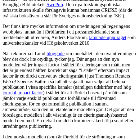
Kungliga Bibliotekets
SwePub
. Den nya forskningspolitiska
infrastrukturen skulle förslagsvis kunna benämnas
CRISSE
(där de
två sista bokstäverna står för Sveriges nationsbeteckning ‘SE’).
Det finns inte mycket information om utredningen på regeringens
webbplats, annat än i förbifarten i ett pressmeddelandet som
meddelade att utredaren, Anders Flodström,
lämnade uppdraget
som
universitetskansler vid Högskoleverket 2010.
När rektorerna i Lund
bloggade
om innehållet i den nya utredningen
blev det dock lite otydligt, tycker jag. Där anges att den nya
modellen väljer impact factor i stället för citeringar som mått, men
det är ju endast hälften korrekt att säga “i stället” eftersom impact
factor är ett direkt derivat av citeringsmått i just Thomson Reuters
Web of Science
. Bättre i så fall att säga att man väljer att belöna
publikation i vissa specifika kanaler (nämligen tidskrifter med hög
journal impact factor
) i stället för att fördela baserat på mått som
jämför varje enskild publikations förhållande till förväntad
citeringsgrad för en genomsnittlig publikation i samma
ämnesområde, som den nu etablerade modellen gör. Det gör att den
föreslagna modellen i allt väsentligt är en citeringsanalysbaserad
modell den med. En debatt om detta kommer säkert följa snart efter
utredningens publicering.
I den norska modellen (som är förebild för de strömningar som