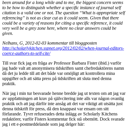
been around for a long while and to me, the biggest concern seems
to be how to distinguish whether a specific instance of journal self
citation is a valid one or not. The question “What is appropriate self
referencing” is not as clear cut as it could seem. Given that there
could be a variety of reasons for citing a specific reference, it could
very well be a grey zone here, where no clear answers could be
given.
Nelhans, G, 2012-02-03 kommentar till bloggposten
http://scholarlykitchen.sspnet.org/2012/02/02/when-journal-editors-
coerce-authors-to-self-cite/
Till svar fick jag en fråga av Professor Barbara Fister (ibid.) varför
jag hade valt att anonymisera tidskriften samt chefredaktörens namn
då det ju ledde till att det både var omöjligt att kontrollera mina
uppgifter och att sätta press på tidskriften att sluta med denna
praktik.
När jag i min tur besvarade henne bredde jag ut texten om att jag var
av uppfattningen att krav på självcitering inte alls var någon ovanlig
praktik och att jag därför inte ansåg att det var viktigt att utsätta just
denna tidskrift för press, då den knappast var ensam om sitt
förfarande. Tyvrr refuserades detta inlägg av Scholarly Kitchens
redaktörer, varför Fisters kommentar fick stå obemött. Dock svarade
jag i ett e-postmeddelande som jag delger här: