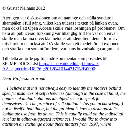
© Gustaf Nelhans 2012
Åter igen var diskussionen om att namnge och ställa syndare i
skampålen i full gång, vilket kan utläsas i texten på länken ovan,
men också att Open Access skulle vara lösningen på problemet. Om
bara all publicerad forskning var tillänglig fritt för var och envar,
skulle man kunna utveckla metoder att identifiera denna form av
missbruk, men också att OA skulle vara ett medel för att exponera
och straffa dem som utfört dem, var hans huvudsakliga argument.
Till detta anförde jag följande kommentar som postades till
SIGMETRICS-List
http://listserv.utk.edu/cgi-bin/wa?
A2=sigmetrics;U8f76g;20120410144317%2B0000
:
Dear Professor Harnad,
I believe that it is not always easy to identify the motives behind
specific instances of self references (although in the case at hand, the
number of mutual citations identified seem to speak for
themselves…). The practice of self citation is (as you acknowledge)
not in itself a bad thing, but the problem is how to distinguish its
legitimate use from its abuse. This is equally valid on the individual
level as in editor-suggested references. I would like to draw into
attention an exchange about these matters from 1997, where