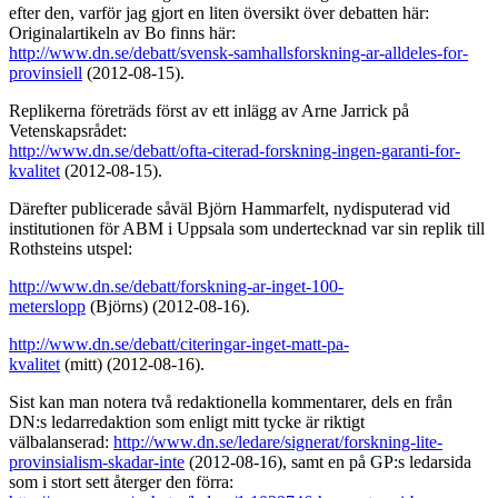
efter den, varför jag gjort en liten översikt över debatten här:
Originalartikeln av Bo finns här:
http://www.dn.se/debatt/svensk-samhallsforskning-ar-alldeles-for-
provinsiell
(2012-08-15).
Replikerna företräds först av ett inlägg av Arne Jarrick på
Vetenskapsrådet:
http://www.dn.se/debatt/ofta-citerad-forskning-ingen-garanti-for-
kvalitet
(2012-08-15).
Därefter publicerade såväl Björn Hammarfelt, nydisputerad vid
institutionen för ABM i Uppsala som undertecknad var sin replik till
Rothsteins utspel:
http://www.dn.se/debatt/forskning-ar-inget-100-
meterslopp
(Björns) (2012-08-16).
http://www.dn.se/debatt/citeringar-inget-matt-pa-
kvalitet
(mitt) (2012-08-16).
Sist kan man notera två redaktionella kommentarer, dels en från
DN:s ledarredaktion som enligt mitt tycke är riktigt
välbalanserad:
http://www.dn.se/ledare/signerat/forskning-lite-
provinsialism-skadar-inte
(2012-08-16), samt en på GP:s ledarsida
som i stort sett återger den förra: