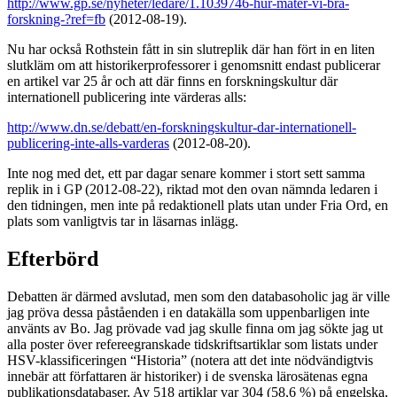
http://www.gp.se/nyheter/ledare/1.1039746-hur-mater-vi-bra-
forskning-?ref=fb
(2012-08-19).
Nu har också Rothstein fått in sin slutreplik där han fört in en liten
slutkläm om att historikerprofessorer i genomsnitt endast publicerar
en artikel var 25 år och att där finns en forskningskultur där
internationell publicering inte värderas alls:
http://www.dn.se/debatt/en-forskningskultur-dar-internationell-
publicering-inte-alls-varderas
(2012-08-20).
Inte nog med det, ett par dagar senare kommer i stort sett samma
replik in i GP (2012-08-22), riktad mot den ovan nämnda ledaren i
den tidningen, men inte på redaktionell plats utan under Fria Ord, en
plats som vanligtvis tar in läsarnas inlägg.
Efterbörd
Debatten är därmed avslutad, men som den databasoholic jag är ville
jag pröva dessa påståenden i en datakälla som uppenbarligen inte
använts av Bo. Jag prövade vad jag skulle finna om jag sökte jag ut
alla poster över refereegranskade tidskriftsartiklar som listats under
HSV-klassificeringen “Historia” (notera att det inte nödvändigtvis
innebär att författaren är historiker) i de svenska lärosätenas egna
publikationsdatabaser. Av 518 artiklar var 304 (58,6 %) på engelska,