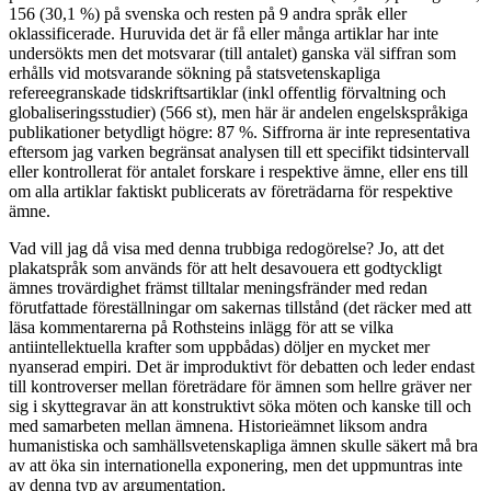
156 (30,1 %) på svenska och resten på 9 andra språk eller
oklassificerade. Huruvida det är få eller många artiklar har inte
undersökts men det motsvarar (till antalet) ganska väl siffran som
erhålls vid motsvarande sökning på statsvetenskapliga
refereegranskade tidskriftsartiklar (inkl offentlig förvaltning och
globaliseringsstudier) (566 st), men här är andelen engelskspråkiga
publikationer betydligt högre: 87 %. Siffrorna är inte representativa
eftersom jag varken begränsat analysen till ett specifikt tidsintervall
eller kontrollerat för antalet forskare i respektive ämne, eller ens till
om alla artiklar faktiskt publicerats av företrädarna för respektive
ämne.
Vad vill jag då visa med denna trubbiga redogörelse? Jo, att det
plakatspråk som används för att helt desavouera ett godtyckligt
ämnes trovärdighet främst tilltalar meningsfränder med redan
förutfattade föreställningar om sakernas tillstånd (det räcker med att
läsa kommentarerna på Rothsteins inlägg för att se vilka
antiintellektuella krafter som uppbådas) döljer en mycket mer
nyanserad empiri. Det är improduktivt för debatten och leder endast
till kontroverser mellan företrädare för ämnen som hellre gräver ner
sig i skyttegravar än att konstruktivt söka möten och kanske till och
med samarbeten mellan ämnena. Historieämnet liksom andra
humanistiska och samhällsvetenskapliga ämnen skulle säkert må bra
av att öka sin internationella exponering, men det uppmuntras inte
av denna typ av argumentation.