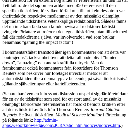
området stod för en extremt hög andel av referenserna till den första.
I ett fall rörde det sig om en artikel med 450 referenser till den
specifika tidskriften, för vilken författarna till artikeln dessutom var
chefredaktör, respektive medlemmar av den misstänkt olämpligt
uppträdande tidskriftens vetenskapliga redaktionsråd. Således fanns
det nu inte bara fakta som kunde bevisa att redaktörer faktiskt
tvingade författare att referera den egna tidskriften, utan till och med
fall där redaktörerna själva, var involverade i vad som brukar
benämnas ”gaming the impact factor”!
I kommentarsfältet framstod åter igen kommentarer om att detta var
”outrageous”, tacksamhet över att detta fall hade blivit ”hunted
down”, ”amazing” och andra kraftfulla uttryck. Men det
framkommer också kommentarer från företrädare för Thomson
Reuters som beskriver hur företaget utvecklar metoder att
automatiskt identifiera denna typ av beteende, på såväl tidskriftsnivå
gällande självciteringar eller kartellbeteenden.
(Senare har även en intressant diskussion utspelat sig där företrädare
för en av de tidskrifter som stod för ett stort antal av de misstänkt
olämpligt fabricerade referenserna har försökt bemöta kritiken efter
att deras tidskrift avförts från Thomson Reuters
Journal Citation
Reports.
Se även tidskriften
Medical Science Monitor
i förteckning
på följande länk:
http://admin-
apps.webofknowledge.com/JCR/static_html/notices/notices.htm
.)