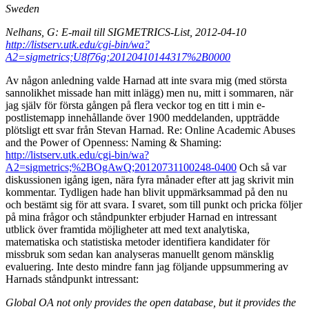
Sweden
Nelhans, G: E-mail till SIGMETRICS-List, 2012-04-10
http://listserv.utk.edu/cgi-bin/wa?
A2=sigmetrics;U8f76g;20120410144317%2B0000
Av någon anledning valde Harnad att inte svara mig (med största
sannolikhet missade han mitt inlägg) men nu, mitt i sommaren, när
jag själv för första gången på flera veckor tog en titt i min e-
postlistemapp innehållande över 1900 meddelanden, uppträdde
plötsligt ett svar från Stevan Harnad. Re: Online Academic Abuses
and the Power of Openness: Naming & Shaming:
http://listserv.utk.edu/cgi-bin/wa?
A2=sigmetrics;%2BOgAwQ;20120731100248-0400
Och så var
diskussionen igång igen, nära fyra månader efter att jag skrivit min
kommentar. Tydligen hade han blivit uppmärksammad på den nu
och bestämt sig för att svara. I svaret, som till punkt och pricka följer
på mina frågor och ståndpunkter erbjuder Harnad en intressant
utblick över framtida möjligheter att med text analytiska,
matematiska och statistiska metoder identifiera kandidater för
missbruk som sedan kan analyseras manuellt genom mänsklig
evaluering. Inte desto mindre fann jag följande uppsummering av
Harnads ståndpunkt intressant:
Global OA not only provides the open database, but it provides the