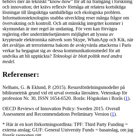
behövs mer än tekniskt “know-how” för att nå framgång i forskning
och innovation; det krävs reflexiv förmåga att relatera kortsiktiga
lösningar till långsiktiga samhälleliga och ekologiska problem.
Informationsteknologins snabba utveckling reser många frågor om
övervakning och kontroll. Och att mänsklig integritet kommer i
skymundan är mer regel än undantag. För vem kan förvägra
reglering eller underrättelsetjänsters möjlighet att lyssna av
krypterade elektroniska nätverk som Skype, WhatsApp och Kik, när
det avslöjas att terroristerna bakom de avskyvärda attackerna i Paris
verkar ha begagnat sig av dessa kommunikationsmedel för att
undvika att bli upptäckta?
Teknologi är blott politik med andra
medel
.
Referenser:
Nelhans, G. & Eklund, P. (2015). Resursfördelningsmodeller på
bibliometrisk grund vid ett urval svenska lärosäten. Vetenskap för
profession Nr. 30, ISSN 1654-6520. Borås: Högskolan i Borås (
1
).
OECD Reviews of Innovation Policy: Sweden 2015. Overall
Assessment and Recommendations Preliminary Version (
1
).
* Här är en kort förkortningsordlista: TPF: Third Party Funding =
externa anslag; GUF: General University Funds = basanslag, om jag
förstår rapporten rätt.