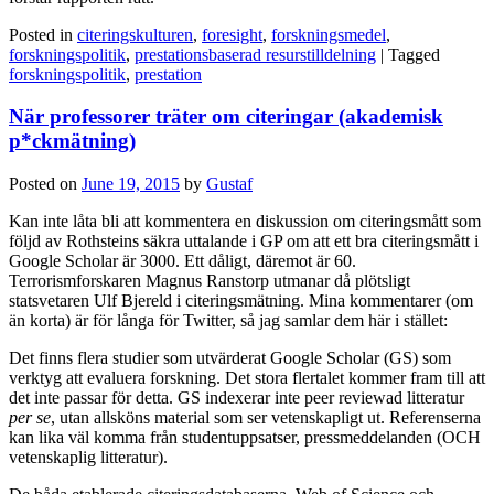
Posted in
citeringskulturen
,
foresight
,
forskningsmedel
,
forskningspolitik
,
prestationsbaserad resurstilldelning
|
Tagged
forskningspolitik
,
prestation
När professorer träter om citeringar (akademisk
p*ckmätning)
Posted on
June 19, 2015
by
Gustaf
Kan inte låta bli att kommentera en diskussion om citeringsmått som
följd av Rothsteins säkra uttalande i GP om att ett bra citeringsmått i
Google Scholar är 3000. Ett dåligt, däremot är 60.
Terrorismforskaren Magnus Ranstorp utmanar då plötsligt
statsvetaren Ulf Bjereld i citeringsmätning. Mina kommentarer (om
än korta) är för långa för Twitter, så jag samlar dem här i stället:
Det finns flera studier som utvärderat Google Scholar (GS) som
verktyg att evaluera forskning. Det stora flertalet kommer fram till att
det inte passar för detta. GS indexerar inte peer reviewad litteratur
per se
, utan allsköns material som ser vetenskapligt ut. Referenserna
kan lika väl komma från studentuppsatser, pressmeddelanden (OCH
vetenskaplig litteratur).