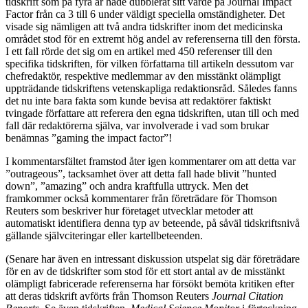
tidskrift som på fyra år hade dubblerat sitt värde på Journal Impact
Factor från ca 3 till 6 under väldigt speciella omständigheter. Det
visade sig nämligen att två andra tidskrifter inom det medicinska
området stod för en extremt hög andel av referenserna till den första.
I ett fall rörde det sig om en artikel med 450 referenser till den
specifika tidskriften, för vilken författarna till artikeln dessutom var
chefredaktör, respektive medlemmar av den misstänkt olämpligt
uppträdande tidskriftens vetenskapliga redaktionsråd. Således fanns
det nu inte bara fakta som kunde bevisa att redaktörer faktiskt
tvingade författare att referera den egna tidskriften, utan till och med
fall där redaktörerna själva, var involverade i vad som brukar
benämnas ”gaming the impact factor”!
I kommentarsfältet framstod åter igen kommentarer om att detta var
”outrageous”, tacksamhet över att detta fall hade blivit ”hunted
down”, ”amazing” och andra kraftfulla uttryck. Men det
framkommer också kommentarer från företrädare för Thomson
Reuters som beskriver hur företaget utvecklar metoder att
automatiskt identifiera denna typ av beteende, på såväl tidskriftsnivå
gällande självciteringar eller kartellbeteenden.
(Senare har även en intressant diskussion utspelat sig där företrädare
för en av de tidskrifter som stod för ett stort antal av de misstänkt
olämpligt fabricerade referenserna har försökt bemöta kritiken efter
att deras tidskrift avförts från Thomson Reuters
Journal Citation