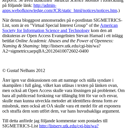
Reports.
Se även tidskriften
Medical Science Monitor
i förteckning
på följande länk:
http://admin-
apps.webofknowledge.com/JCR/static_html/notices/notices.htm
.)
När denna bloggpost annonserades på e-postlistan SIGMETRICS-
List, som är en ”Virtual Special Interest Group” of the
American
Society for Information Science and Technology
kom den att
diskuteras av Open Access Evangelisten Stevan Harnad i ett inlägg
betitlat
Online
Academic Abuses and the Power of Openness:
Naming & Shaming:
http://listserv.utk.edu/cgi-bin/wa?
A2=sigmetrics;aepqBA;20120410072602-0400
© Gustaf Nelhans 2012
Åter igen var diskussionen om att namnge och ställa syndare i
skampålen i full gång, vilket kan utläsas i texten på länken ovan,
men också att Open Access skulle vara lösningen på problemet. Om
bara all publicerad forskning var tillänglig fritt för var och envar,
skulle man kunna utveckla metoder att identifiera denna form av
missbruk, men också att OA skulle vara ett medel för att exponera
och straffa dem som utfört dem, var hans huvudsakliga argument.
Till detta anförde jag följande kommentar som postades till
SIGMETRICS-List
http://listserv.utk.edu/cgi-bin/wa?