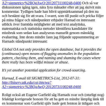
A2=sigmetrics;%2BOgAwQ;20120731100248-0400
Och så var
diskussionen igång igen, nära fyra månader efter att jag skrivit min
kommentar. Tydligen hade han blivit uppmärksammad på den nu
och bestämt sig för att svara. I svaret, som till punkt och pricka följer
på mina frågor och ståndpunkter erbjuder Harnad en intressant
utblick över framtida möjligheter att med text analytiska,
matematiska och statistiska metoder identifiera kandidater för
missbruk som sedan kan analyseras manuellt genom mänsklig
evaluering. Inte desto mindre fann jag följande uppsummering av
Harnads ståndpunkt intressant:
Global OA not only provides the open database, but it provides the
(continuous) open means of flagging anomalies in the population
pattern, checking them, and naming and shaming the cases where
there really has been willful misuse or abuse.
It’s yet another potential application for crowd-sourcing.
Harnad, E-mail till SIGMETRICS-List, 2012-07-31:
http://listserv.utk.edu/cgi-bin/wa?
A2=sigmetrics;%2BOgAwQ;20120731100248-0400
Roligt också att Eugene Garfield såg Harnads svar och (oturligt nog)
felaktigt korrigerade honom för att ha gett en mindre lämplig länk till
en kommentar som Garfield själv hade gett femton år tidigare och