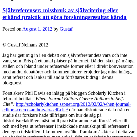
Självreferenser: missbruk av självcitering eller
erkänd praktik att göra forskningsresultat kända
Posted on
August 1, 2012
by
Gustaf
© Gustaf Nelhans 2012
Jag har gett mig in i en debatt om självrefererandets vara och inte
vara, som förts på ett antal platser på internet. Då den skett på många
ställen och ibland under refuserade former eller i direkt konversation
med andra debattörer och kommentatorer, erbjuder jag mina inlägg,
samt referat och länkar till andra författares bidrag i denna
bloggpost.
Först skrev Phil Davis ett inlägg på bloggen Scholarly Kitchen i
februari betitlat
”When Journal Editors Coerce Authors to Self-
Cite”:
http://scholarlykitchen.sspnet.org/2012/02/02/when-journal-
editors-coerce-authors-to-self-cite/
där han diskuterade data från en
studie där forskare hade tillfrågats om hur de såg på
tidskriftsredaktörers näst intill praxisförfarande att föreslå eller till
och med byta ut referenser i inskickade manuskript till referenser i
den egna tidskriften. I kommentarsfältet framkom åsikter att detta var