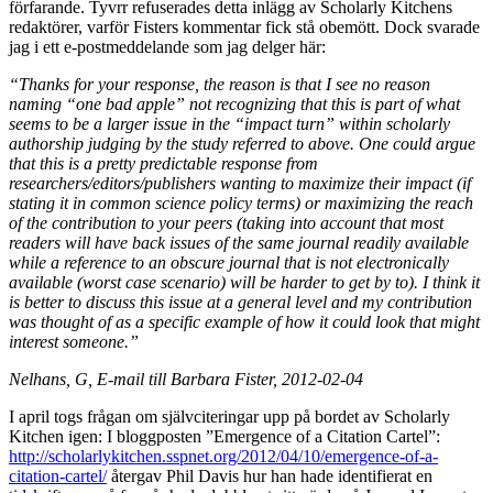
förfarande. Tyvrr refuserades detta inlägg av Scholarly Kitchens
redaktörer, varför Fisters kommentar fick stå obemött. Dock svarade
jag i ett e-postmeddelande som jag delger här:
“Thanks for your response, the reason is that I see no reason
naming “one bad apple” not recognizing that this is part of what
seems to be a larger issue in the “impact turn” within scholarly
authorship judging by the study referred to above. One could argue
that this is a pretty predictable response from
researchers/editors/publishers wanting to maximize their impact (if
stating it in common science policy terms) or maximizing the reach
of the contribution to your peers (taking into account that most
readers will have back issues of the same journal readily available
while a reference to an obscure journal that is not electronically
available (worst case scenario) will be harder to get by to). I think it
is better to discuss this issue at a general level and my contribution
was thought of as a specific example of how it could look that might
interest someone.”
Nelhans, G, E-mail till Barbara Fister, 2012-02-04
I april togs frågan om självciteringar upp på bordet av Scholarly
Kitchen igen: I bloggposten ”Emergence of a Citation Cartel”:
http://scholarlykitchen.sspnet.org/2012/04/10/emergence-of-a-
citation-cartel/
återgav Phil Davis hur han hade identifierat en