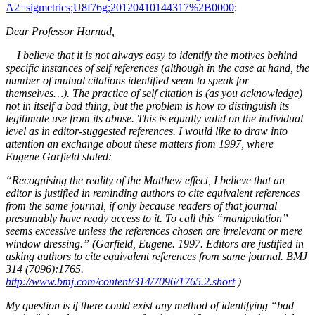
A2=sigmetrics;U8f76g;20120410144317%2B0000
:
Dear Professor Harnad,
I believe that it is not always easy to identify the motives behind
specific instances of self references (although in the case at hand, the
number of mutual citations identified seem to speak for
themselves…). The practice of self citation is (as you acknowledge)
not in itself a bad thing, but the problem is how to distinguish its
legitimate use from its abuse. This is equally valid on the individual
level as in editor-suggested references. I would like to draw into
attention an exchange about these matters from 1997, where
Eugene Garfield stated:
“Recognising the reality of the Matthew effect, I believe that an
editor is justified in reminding authors to cite equivalent references
from the same journal, if only because readers of that journal
presumably have ready access to it. To call this “manipulation”
seems excessive unless the references chosen are irrelevant or mere
window dressing.” (Garfield, Eugene. 1997. Editors are justified in
asking authors to cite equivalent references from same journal. BMJ
314 (7096):1765.
http://www.bmj.com/content/314/7096/1765.2.short
)
My question is if there could exist any method of identifying “bad