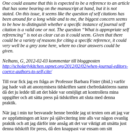
One could assume that this is expected to be a reference to an article
that has some bearing on the manuscript at hand, but it is not
stated. On this issue, it seems like the question of self citations has
been around for a long while and to me, the biggest concern seems
to be how to distinguish whether a specific instance of journal self
citation is a valid one or not. The question “What is appropriate self
referencing” is not as clear cut as it could seem. Given that there
could be a variety of reasons for citing a specific reference, it could
very well be a grey zone here, where no clear answers could be
given.
Nelhans, G, 2012-02-03 kommentar till bloggposten
http://scholarlykitchen.sspnet.org/2012/02/02/when-journal-editors-
coerce-authors-to-self-cite/
Till svar fick jag en fråga av Professor Barbara Fister (ibid.) varför
jag hade valt att anonymisera tidskriften samt chefredaktörens namn
då det ju ledde till att det både var omöjligt att kontrollera mina
uppgifter och att sätta press på tidskriften att sluta med denna
praktik.
När jag i min tur besvarade henne bredde jag ut texten om att jag var
av uppfattningen att krav på självcitering inte alls var någon ovanlig
praktik och att jag därför inte ansåg att det var viktigt att utsätta just
denna tidskrift för press, då den knappast var ensam om sitt