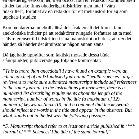
en ohederlig verksamhet, men också, från en redaktör kommentaren
att det kanske finns ohederliga tidskrifter, men inte i ”våra
tidskrifter”, författat av en redaktör för ett mellanstort förlag som
utpekats i studien.
Kommentarerna innehöll alltså dels åsikten att det främst fanns
anekdotiska indicier på att redaktörer tvingade författare att ta med
självreferenser till tidskriften i sina manuskript och dels, att
om
det
händer, så händer det åtminstone någon annan stans.
Då jag hade uppgifter som faktiskt motsade dessa båda
ståndpunkter, publicerade jag följande kommentar:
”This is more than anecdotal! I have found an example were an
editor-in-chief of an ISI-indexed journal in “health sciences” urges
reviewers to make sure submitted manuscripts include self references
to the same journal. In the instructions for reviewers, there is a
numbered list describing requirements about the length of the
manuscript, number of words in the title (a maximum of 12),
number of keywords (max 10), and a comment that the keywords
should reflect the words in the title and appear in the abstract. But
what stands out in the list was the following passage:
“5. Manuscript should refer to at least one article published in ‘***
Journal of *** Sciences’ [the title of the same journal]”