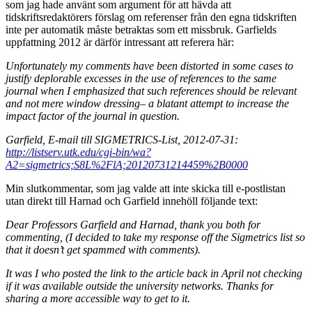
som jag hade använt som argument för att hävda att
tidskriftsredaktörers förslag om referenser från den egna tidskriften
inte per automatik måste betraktas som ett missbruk. Garfields
uppfattning 2012 är därför intressant att referera här:
Unfortunately my comments have been distorted in some cases to
justify deplorable excesses in the use of references to the same
journal when I emphasized that such references should be relevant
and not mere window dressing– a blatant attempt to increase the
impact factor of the journal in question.
Garfield, E-mail till SIGMETRICS-List, 2012-07-31:
http://listserv.utk.edu/cgi-bin/wa?
A2=sigmetrics;S8L%2FlA;20120731214459%2B0000
Min slutkommentar, som jag valde att inte skicka till e-postlistan
utan direkt till Harnad och Garfield innehöll följande text:
Dear Professors Garfield and Harnad, thank you both for
commenting, (I decided to take my response off the Sigmetrics list so
that it doesn’t get spammed with comments).
It was I who posted the link to the article back in April not checking
if it was available outside the university networks. Thanks for
sharing a more accessible way to get to it.