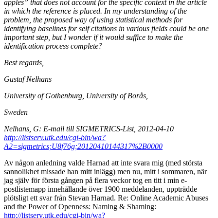
apples” that does not account for the specific context in the article
in which the reference is placed. In my understanding of the
problem, the proposed way of using statistical methods for
identifying baselines for self citations in various fields could be one
important step, but I wonder if it would suffice to make the
identification process complete?
Best regards,
Gustaf Nelhans
University of Gothenburg, University of Borås,
Sweden
Nelhans, G: E-mail till SIGMETRICS-List, 2012-04-10
http://listserv.utk.edu/cgi-bin/wa?
A2=sigmetrics;U8f76g;20120410144317%2B0000
Av någon anledning valde Harnad att inte svara mig (med största
sannolikhet missade han mitt inlägg) men nu, mitt i sommaren, när
jag själv för första gången på flera veckor tog en titt i min e-
postlistemapp innehållande över 1900 meddelanden, uppträdde
plötsligt ett svar från Stevan Harnad. Re: Online Academic Abuses
and the Power of Openness: Naming & Shaming:
http://listserv.utk.edu/cgi-bin/wa?