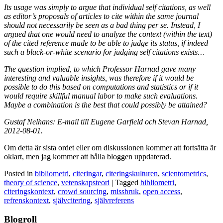
Its usage was simply to argue that individual self citations, as well
as editor’s proposals of articles to cite within the same journal
should not necessarily be seen as a bad thing per se. Instead, I
argued that one would need to analyze the context (within the text)
of the cited reference made to be able to judge its status, if indeed
such a black-or-white scenario for judging self citations exists…
The question implied, to which Professor Harnad gave many
interesting and valuable insights, was therefore if it would be
possible to do this based on computations and statistics or if it
would require skillful manual labor to make such evaluations.
Maybe a combination is the best that could possibly be attained?
Gustaf Nelhans: E-mail till Eugene Garfield och Stevan Harnad,
2012-08-01.
Om detta är sista ordet eller om diskussionen kommer att fortsätta är
oklart, men jag kommer att hålla bloggen uppdaterad.
Posted in
bibliometri
,
citeringar
,
citeringskulturen
,
scientometrics
,
theory of science
,
vetenskapsteori
|
Tagged
bibliometri
,
citeringskontext
,
crowd sourcing
,
missbruk
,
open access
,
refrenskontext
,
självcitering
,
självreferens
Blogroll