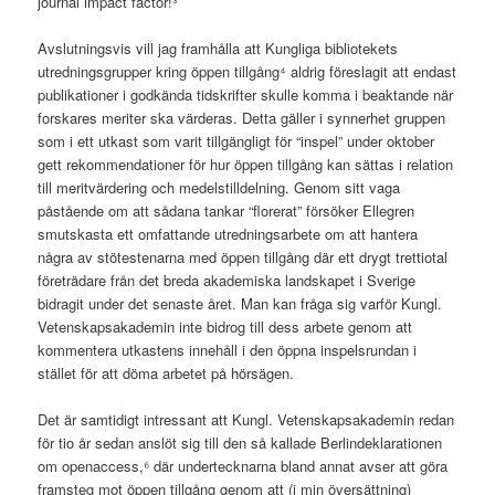
journal impact factor!³
Avslutningsvis vill jag framhålla att Kungliga bibliotekets
utredningsgrupper kring öppen tillgång⁴ aldrig föreslagit att endast
publikationer i godkända tidskrifter skulle komma i beaktande när
forskares meriter ska värderas. Detta gäller i synnerhet gruppen
som i ett utkast som varit tillgängligt för “inspel” under oktober
gett rekommendationer för hur öppen tillgång kan sättas i relation
till meritvärdering och medelstilldelning. Genom sitt vaga
påstående om att sådana tankar “florerat” försöker Ellegren
smutskasta ett omfattande utredningsarbete om att hantera
några av stötestenarna med öppen tillgång där ett drygt trettiotal
företrädare från det breda akademiska landskapet i Sverige
bidragit under det senaste året. Man kan fråga sig varför Kungl.
Vetenskapsakademin inte bidrog till dess arbete genom att
kommentera utkastens innehåll i den öppna inspelsrundan i
stället för att döma arbetet på hörsägen.
Det är samtidigt intressant att Kungl. Vetenskapsakademin redan
för tio år sedan anslöt sig till den så kallade Berlindeklarationen
om openaccess,⁶ där undertecknarna bland annat avser att göra
framsteg mot öppen tillgång genom att (i min översättning)