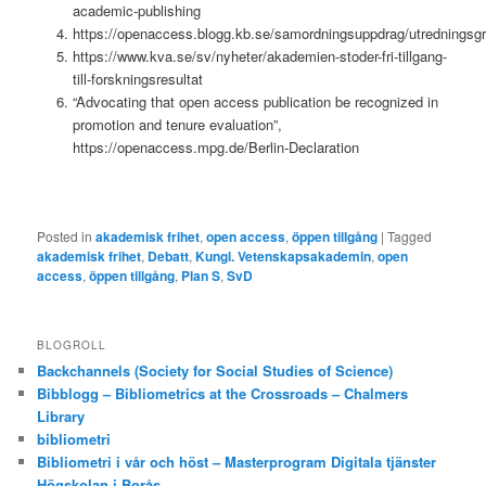
academic-publishing
https://openaccess.blogg.kb.se/samordningsuppdrag/utredningsgr
https://www.kva.se/sv/nyheter/akademien-stoder-fri-tillgang-
till-forskningsresultat
“Advocating that open access publication be recognized in
promotion and tenure evaluation”,
https://openaccess.mpg.de/Berlin-Declaration
Posted in
akademisk frihet
,
open access
,
öppen tillgång
|
Tagged
akademisk frihet
,
Debatt
,
Kungl. Vetenskapsakademin
,
open
access
,
öppen tillgång
,
Plan S
,
SvD
BLOGROLL
Backchannels (Society for Social Studies of Science)
Bibblogg – Bibliometrics at the Crossroads – Chalmers
Library
bibliometri
Bibliometri i vår och höst – Masterprogram Digitala tjänster
Högskolan i Borås