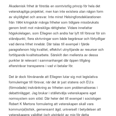
Akademisk frihet är förstås en oomtvistlig princip för hela det
vetenskapliga projektet, men kan inte existera utan någon form
av skyldighet och ansvar. Inte minst Helsingforsdeklarationen
från 1964 kringskär många friheter som tidigare missbrukats
genom brott mot mänskliga rättigheter. Vidare innefattar
högskolelagen, som Ellegren och andra har lyft till försvar för sin
ståndpunkt, flera skrivningar som både begränsar och förtydligar
vad denna frihet innebär. Där talas till exempel i fjärde
paragrafenom hög kvalitet, effektivt utnyttjande av resurser och
fortlöpande kvalitetsarbete. Särskilt den mellersta av dessa
punkter är relevant i sammanhanget där öppen tillgång
eftersträvar transparens i vad vi betalar för.
Det är dock förvånande att Ellegren lutar sig mot legislativa
formuleringar till försvar, när det är just statens och EU:s
(förmodade) inskränkning av friheten som problematiseras i
debattinlägget. Jag brukar i ställetvälja vetenskapens eget
normsystem som stöd. Där heter det till exempel i sociologen
Robert K Mertons formulering att vetenskapen skall vara
kommun(al)istisk, gemensamt ägd, universell i betydelsen att
vetenskapens validitet (och utsträckt av mig för detta