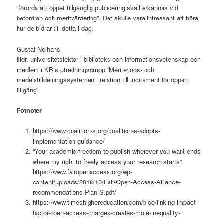
“förorda att öppet tillgänglig publicering skall erkännas vid
befordran och meritvärdering”. Det skulle vara intressant att höra
hur de bidrar till detta i dag.
Gustaf Nelhans
fildr, universitetslektor i biblioteks-och informationsvetenskap och
medlem i KB:s utredningsgrupp “Meriterings- och
medelstilldelningssystemen i relation till incitament för öppen
tillgång”
Fotnoter
https://www.coalition-s.org/coalition-s-adopts-
implementation-guidance/
“Your academic freedom to publish wherever you want ends
where my right to freely access your research starts”,
https://www.fairopenaccess.org/wp-
content/uploads/2018/10/Fair-Open-Access-Alliance-
recommendations-Plan-S.pdf/
https://www.timeshighereducation.com/blog/linking-impact-
factor-open-access-charges-creates-more-inequality-