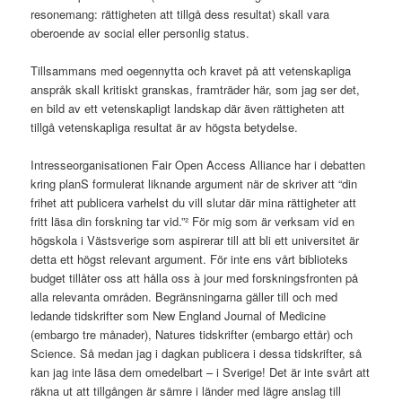
resonemang: rättigheten att tillgå dess resultat) skall vara
oberoende av social eller personlig status.
Tillsammans med oegennytta och kravet på att vetenskapliga
anspråk skall kritiskt granskas, framträder här, som jag ser det,
en bild av ett vetenskapligt landskap där även rättigheten att
tillgå vetenskapliga resultat är av högsta betydelse.
Intresseorganisationen Fair Open Access Alliance har i debatten
kring planS formulerat liknande argument när de skriver att “din
frihet att publicera varhelst du vill slutar där mina rättigheter att
fritt läsa din forskning tar vid.”² För mig som är verksam vid en
högskola i Västsverige som aspirerar till att bli ett universitet är
detta ett högst relevant argument. För inte ens vårt biblioteks
budget tillåter oss att hålla oss à jour med forskningsfronten på
alla relevanta områden. Begränsningarna gäller till och med
ledande tidskrifter som New England Journal of Medicine
(embargo tre månader), Natures tidskrifter (embargo ettår) och
Science. Så medan jag i dagkan publicera i dessa tidskrifter, så
kan jag inte läsa dem omedelbart – i Sverige! Det är inte svårt att
räkna ut att tillgången är sämre i länder med lägre anslag till