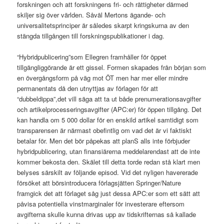
forskningen och att forskningens fri- och rättigheter därmed
skiljer sig över världen. Såväl Mertons ägande- och
universalitetsprinciper är således skarpt kringskurna av den
stängda tillgången till forskningspublikationer i dag.
“Hybridpublicering”som Ellegren framhåller för öppet
tillgängliggörande är ett gissel. Formen skapades från början som
en övergångsform på väg mot ÖT men har mer eller mindre
permanentats då den utnyttjas av förlagen för att
“dubbeldippa”,det vill säga att ta ut både prenumerationsavgifter
och artikelprocesseringsavgifter (APC:er) för öppen tillgång. Det
kan handla om 5 000 dollar för en enskild artikel samtidigt som
transparensen är närmast obefintlig om vad det är vi faktiskt
betalar för. Men det bör påpekas att planS alls inte förbjuder
hybridpublicering, utan finansiärerna meddelarendast att de inte
kommer bekosta den. Skälet till detta torde redan stå klart men
belyses särskilt av följande episod. Vid det nyligen havererade
försöket att börsintroducera förlagsjätten Springer/Nature
framgick det att förlaget såg just dessa APC:er som ett sätt att
påvisa potentiella vinstmarginaler för investerare eftersom
avgifterna skulle kunna drivas upp av tidskrifternas så kallade