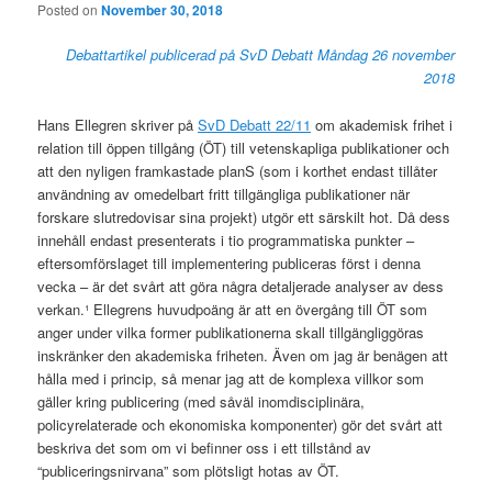
Posted on
November 30, 2018
Debattartikel publicerad på SvD Debatt Måndag 26 november
2018
Hans Ellegren skriver på
SvD Debatt 22/11
om akademisk frihet i
relation till öppen tillgång (ÖT) till vetenskapliga publikationer och
att den nyligen framkastade planS (som i korthet endast tillåter
användning av omedelbart fritt tillgängliga publikationer när
forskare slutredovisar sina projekt) utgör ett särskilt hot. Då dess
innehåll endast presenterats i tio programmatiska punkter –
eftersomförslaget till implementering publiceras först i denna
vecka – är det svårt att göra några detaljerade analyser av dess
verkan.¹ Ellegrens huvudpoäng är att en övergång till ÖT som
anger under vilka former publikationerna skall tillgängliggöras
inskränker den akademiska friheten. Även om jag är benägen att
hålla med i princip, så menar jag att de komplexa villkor som
gäller kring publicering (med såväl inomdisciplinära,
policyrelaterade och ekonomiska komponenter) gör det svårt att
beskriva det som om vi befinner oss i ett tillstånd av
“publiceringsnirvana” som plötsligt hotas av ÖT.