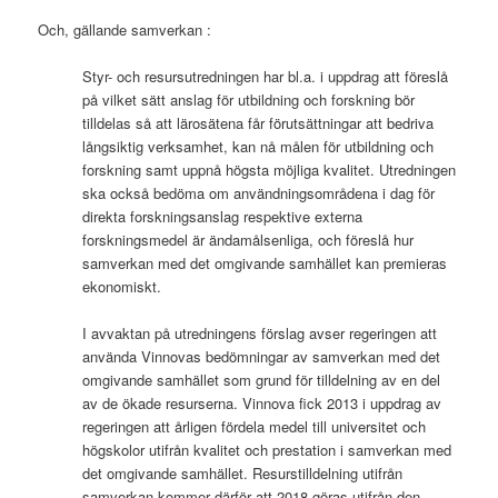
Och, gällande samverkan :
Styr- och resursutredningen har bl.a. i uppdrag att föreslå
på vilket sätt anslag för utbildning och forskning bör
tilldelas så att lärosätena får förutsättningar att bedriva
långsiktig verksamhet, kan nå målen för utbildning och
forskning samt uppnå högsta möjliga kvalitet. Utredningen
ska också bedöma om användningsområdena i dag för
direkta forskningsanslag respektive externa
forskningsmedel är ändamålsenliga, och föreslå hur
samverkan med det omgivande samhället kan premieras
ekonomiskt.
I avvaktan på utredningens förslag avser regeringen att
använda Vinnovas bedömningar av samverkan med det
omgivande samhället som grund för tilldelning av en del
av de ökade resurserna. Vinnova fick 2013 i uppdrag av
regeringen att årligen fördela medel till universitet och
högskolor utifrån kvalitet och prestation i samverkan med
det omgivande samhället. Resurstilldelning utifrån
samverkan kommer därför att 2018 göras utifrån den