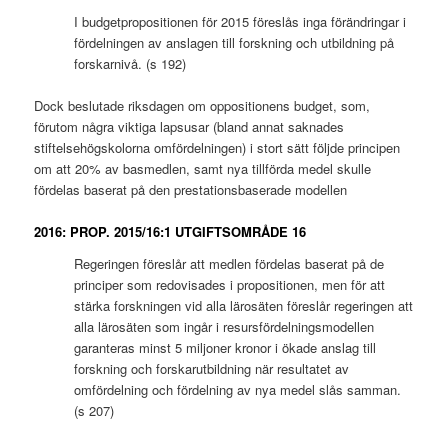
I budgetpropositionen för 2015 föreslås inga förändringar i
fördelningen av anslagen till forskning och utbildning på
forskarnivå. (s 192)
Dock beslutade riksdagen om oppositionens budget, som,
förutom några viktiga lapsusar (bland annat saknades
stiftelsehögskolorna omfördelningen) i stort sätt följde principen
om att 20% av basmedlen, samt nya tillförda medel skulle
fördelas baserat på den prestationsbaserade modellen
2016: PROP. 2015/16:1 UTGIFTSOMRÅDE 16
Regeringen föreslår att medlen fördelas baserat på de
principer som redovisades i propositionen, men för att
stärka forskningen vid alla lärosäten föreslår regeringen att
alla lärosäten som ingår i resursfördelningsmodellen
garanteras minst 5 miljoner kronor i ökade anslag till
forskning och forskarutbildning när resultatet av
omfördelning och fördelning av nya medel slås samman.
(s 207)