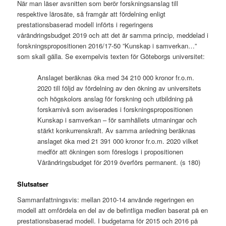
När man läser avsnitten som berör forskningsanslag till
respektive lärosäte, så framgår att fördelning enligt
prestationsbaserad modell införts i regeringens
vårändringsbudget 2019 och att det är samma princip, meddelad i
forskningspropositionen 2016/17-50 ”Kunskap i samverkan…”
som skall gälla. Se exempelvis texten för Göteborgs universitet:
Anslaget beräknas öka med 34 210 000 kronor fr.o.m.
2020 till följd av fördelning av den ökning av universitets
och högskolors anslag för forskning och utbildning på
forskarnivå som aviserades i forskningspropositionen
Kunskap i samverkan – för samhällets utmaningar och
stärkt konkurrenskraft. Av samma anledning beräknas
anslaget öka med 21 391 000 kronor fr.o.m. 2020 vilket
medför att ökningen som föreslogs i propositionen
Vårändringsbudget för 2019 överförs permanent. (s 180)
Slutsatser
Sammanfattningsvis: mellan 2010-14 använde regeringen en
modell att omfördela en del av de befintliga medlen baserat på en
prestationsbaserad modell. I budgetarna för 2015 och 2016 på