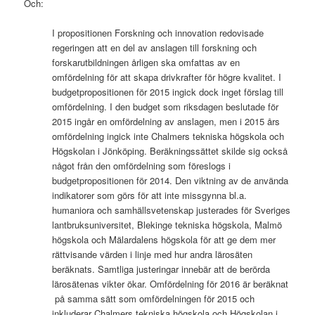
Och:
I propositionen Forskning och innovation redovisade
regeringen att en del av anslagen till forskning och
forskarutbildningen årligen ska omfattas av en
omfördelning för att skapa drivkrafter för högre kvalitet. I
budgetpropositionen för 2015 ingick dock inget förslag till
omfördelning. I den budget som riksdagen beslutade för
2015 ingår en omfördelning av anslagen, men i 2015 års
omfördelning ingick inte Chalmers tekniska högskola och
Högskolan i Jönköping. Beräkningssättet skilde sig också
något från den omfördelning som föreslogs i
budgetpropositionen för 2014. Den viktning av de använda
indikatorer som görs för att inte missgynna bl.a.
humaniora och samhällsvetenskap justerades för Sveriges
lantbruksuniversitet, Blekinge tekniska högskola, Malmö
högskola och Mälardalens högskola för att ge dem mer
rättvisande värden i linje med hur andra lärosäten
beräknats. Samtliga justeringar innebär att de berörda
lärosätenas vikter ökar. Omfördelning för 2016 är beräknat
på samma sätt som omfördelningen för 2015 och
inkluderar Chalmers tekniska högskola och Högskolan i